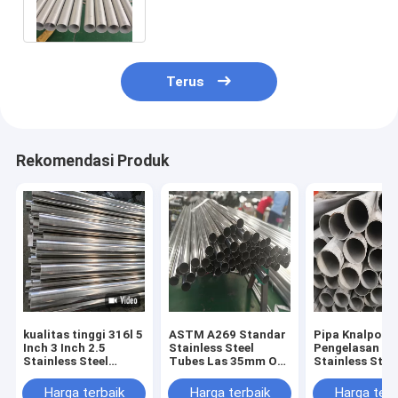
100MM
Terus
Rekomendasi Produk
kualitas tinggi 316l 5
ASTM A269 Standar
Pipa Knalpot
Inch 3 Inch 2.5
Stainless Steel
Pengelasan
Stainless Steel
Tubes Las 35mm OD
Stainless Steel
Exhaust Tubing
316l Ss Erw Pipe
316l Sch 10 A
Square
A312 Tp321
Harga terbaik
Harga terbaik
Harga terb