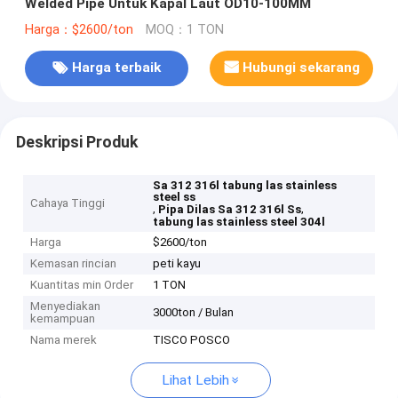
Welded Pipe Untuk Kapal Laut OD10-100MM
Harga：$2600/ton
MOQ：1 TON
Harga terbaik
Hubungi sekarang
Deskripsi Produk
Sa 312 316l tabung las stainless
steel ss
Cahaya Tinggi
,
,
Pipa Dilas Sa 312 316l Ss
tabung las stainless steel 304l
Harga
$2600/ton
Kemasan rincian
peti kayu
Kuantitas min Order
1 TON
Menyediakan
3000ton / Bulan
kemampuan
Nama merek
TISCO POSCO
Lihat Lebih