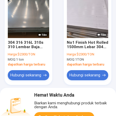
304 316 316L 310s
No1 Finish Hot Rolled
310 Lembar Baja
1500mm Lebar 304
Tahan Karat 1000mm
Stainless Steel
Harga:
$2300/TON
Harga:
$2300/TON
1mm
Sheet Tebal 0.1mm
MOQ:
1 ton
MOQ:
1TON
dapatkan harga terbaru
dapatkan harga terbaru
Hubungi sekarang
Hubungi sekarang
Hemat Waktu Anda
Biarkan kami menghubungi produk terbaik
dengan Anda.