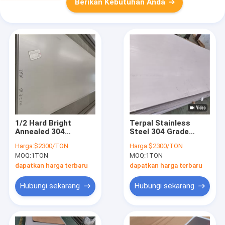
Berikan Kebutuhan Anda
1/2 Hard Bright
Terpal Stainless
Annealed 304
Steel 304 Grade
Stainless Steel
Disikat 0,9 Mm Ss
Harga:
$2300/TON
Harga:
$2300/TON
Sheet
304 Lembar
MOQ:
1TON
MOQ:
1TON
Berlubang Penuh
Keras
dapatkan harga terbaru
dapatkan harga terbaru
Hubungi sekarang
Hubungi sekarang