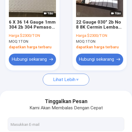
Tentang Kami
Tur Pabrik
6 X 36 14 Gauge 1mm
22 Gauge 030" 2b No
304 2b 304 Pemasok
8 8K Cermin Lembar
Kontrol Kualitas
Lembar Stainless
Stainless Steel 48 X
Harga:
$2300/TON
Harga:
$2300/TON
Steel Plat Baja
96 Ss Cermin Finish
MOQ:
1TON
MOQ:
1TON
Timbul
Sheet
Minta Kutipan
dapatkan harga terbaru
dapatkan harga terbaru
Hubungi sekarang
Hubungi sekarang
Pipa Stainless Steel 316L
Lihat Lebih
304 tabung baja tahan karat
Pipa Las Stainless Steel
Tinggalkan Pesan
Kami Akan Membalas Dengan Cepat
pipa ss mulus
Lembaran logam stainless steel