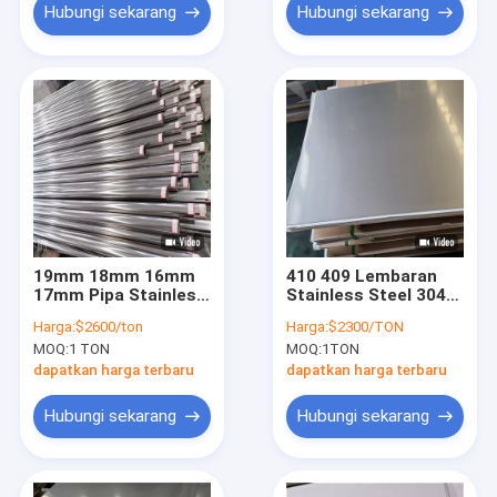
Hubungi sekarang
Hubungi sekarang
19mm 18mm 16mm
410 409 Lembaran
17mm Pipa Stainless
Stainless Steel 304
Steel Mulus 2b
2b Selesai 1mm 2mm
Harga:
$2600/ton
Harga:
$2300/TON
Selesai 304 316
3mm 6mm 8mm Cold
MOQ:
1 TON
MOQ:
1TON
Rolled
dapatkan harga terbaru
dapatkan harga terbaru
Hubungi sekarang
Hubungi sekarang