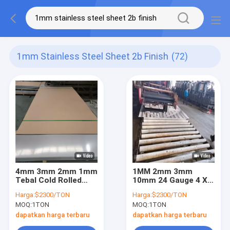
1mm Stainless Steel Sheet 2b Finish
(72)
4mm 3mm 2mm 1mm
1MM 2mm 3mm
Tebal Cold Rolled
10mm 24 Gauge 4 X 8
Stainless Steel
Lembaran Stainless
Harga:
$2300/TON
Harga:
$2300/TON
Sheet Plat Ss 2b
Steel Cermin Selesai
MOQ:
1TON
MOQ:
1TON
Selesai
304 Paduan
dapatkan harga terbaru
dapatkan harga terbaru