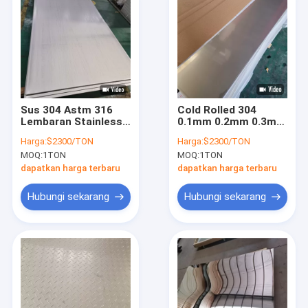
Sus 304 Astm 316
Cold Rolled 304
Lembaran Stainless
0.1mm 0.2mm 0.3mm
Steel 20mm 12mm
2B Finish Stainless
Harga:
$2300/TON
Harga:
$2300/TON
10mm Pelat Baja
Steel Sheet
MOQ:
1TON
MOQ:
1TON
Stainless Tipis
Perahu
dapatkan harga terbaru
dapatkan harga terbaru
Hubungi sekarang
Hubungi sekarang
Rumah
Produk
Video