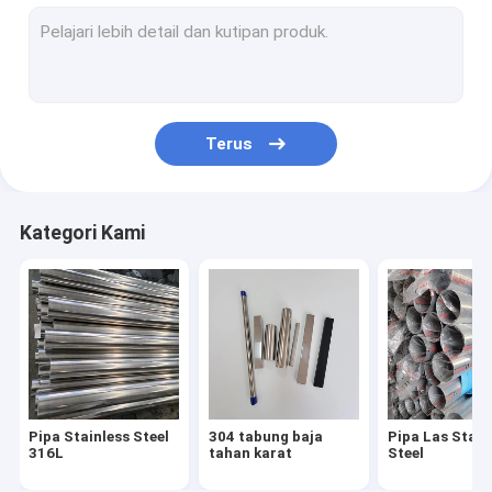
Lembaran Stainless Steel 304
316l lembaran baja tahan karat
316 pelat baja tahan karat
Terus
cermin lembaran stainless steel
Lembaran Baja Tahan Karat yang Disikat
Kategori Kami
Coil Baja Tahan Karat
Pipa Paduan Aluminium
Lembar Paduan Aluminium
Kumparan Paduan Aluminium
Pipa Stainless Steel
304 tabung baja
Pipa Las Stain
Perlengkapan Baja Tahan Karat
316L
tahan karat
Steel