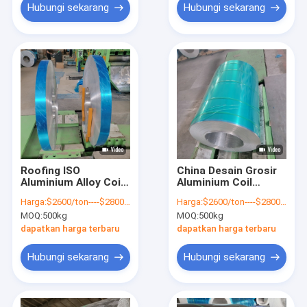
Hubungi sekarang
Hubungi sekarang
Roofing ISO
China Desain Grosir
Aluminium Alloy Coil
Aluminium Coil
5005 5052 3003 3004
0.014mm-20mm
Harga:
$2600/ton----$2800/ton
Harga:
$2600/ton----$2800/ton
Ketebalan Aluminium
MOQ:
500kg
MOQ:
500kg
Coil Untuk Channel
Letter
dapatkan harga terbaru
dapatkan harga terbaru
Hubungi sekarang
Hubungi sekarang