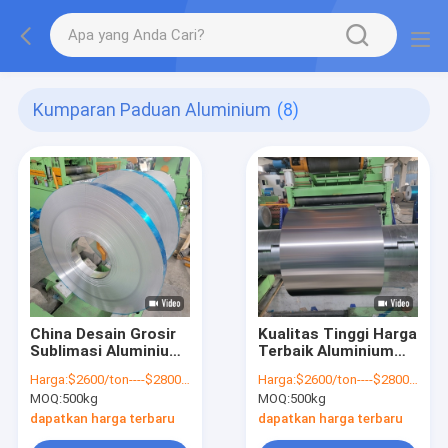
Kumparan Paduan Aluminium
(8)
China Desain Grosir
Kualitas Tinggi Harga
Sublimasi Aluminium
Terbaik Aluminium
Coil Waterproof
Rolled Coil Wear-
Harga:
$2600/ton----$2800/ton
Harga:
$2600/ton----$2800/ton
Aluminium Roofing
Resistant Aluminium
MOQ:
500kg
MOQ:
500kg
Sheet Dalam Coils
Coil Tube Untuk
Kulkas
dapatkan harga terbaru
dapatkan harga terbaru