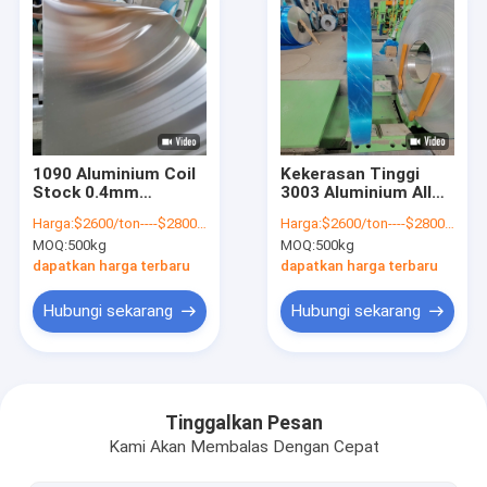
1090 Aluminium Coil
Kekerasan Tinggi
Stock 0.4mm
3003 Aluminium Alloy
0.45mm 0.5mm
Coil Hard Wear
Harga:
$2600/ton----$2800/ton
Harga:
$2600/ton----$2800/ton
Dekorasi
Coated
MOQ:
500kg
MOQ:
500kg
dapatkan harga terbaru
dapatkan harga terbaru
Hubungi sekarang
Hubungi sekarang
Rumah
Produk
Tinggalkan Pesan
Kami Akan Membalas Dengan Cepat
Video