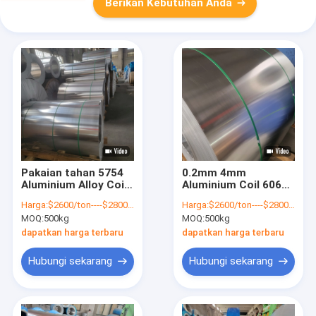
Berikan Kebutuhan Anda
Pakaian tahan 5754
0.2mm 4mm
Aluminium Alloy Coil
Aluminium Coil 6061
Mill Finish
5052 ISO lulus
Harga:
$2600/ton----$2800/ton
Harga:
$2600/ton----$2800/ton
MOQ:
500kg
MOQ:
500kg
dapatkan harga terbaru
dapatkan harga terbaru
Hubungi sekarang
Hubungi sekarang