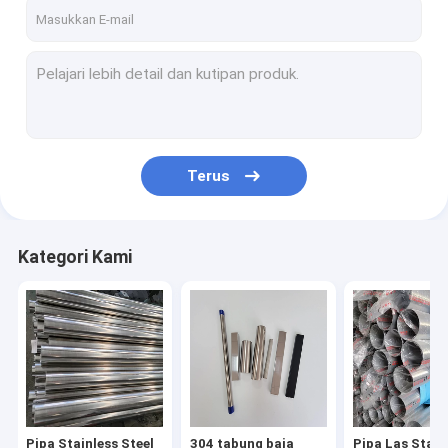
Tentang Kami
Tur Pabrik
Kontrol Kualitas
Minta Kutipan
Terus
Pipa Stainless Steel 316L
Kategori Kami
304 tabung baja tahan karat
Pipa Las Stainless Steel
pipa ss mulus
Lembaran logam stainless steel
Pipa Stainless Steel
304 tabung baja
Pipa Las Stain