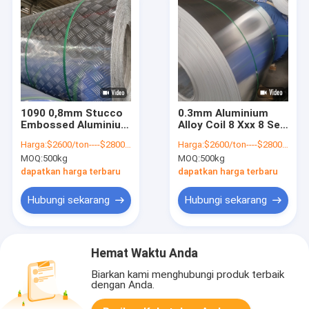
1090 0,8mm Stucco
0.3mm Aluminium
Embossed Aluminium
Alloy Coil 8 Xxx 8 Seri
Coil Untuk
8011
Harga:
$2600/ton----$2800/ton
Harga:
$2600/ton----$2800/ton
Pencahayaan
MOQ:
500kg
MOQ:
500kg
dapatkan harga terbaru
dapatkan harga terbaru
Hubungi sekarang
Hubungi sekarang
Hemat Waktu Anda
Biarkan kami menghubungi produk terbaik
dengan Anda.