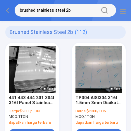
Brushed Stainless Steel 2b
(112)
441 443 444 201 304l
TP304 AISI304 316l
316l Panel Stainless
1.5mm 3mm Disikat
Steel Disikat Plat
Stainless Steel
Harga:
$2300/TON
Harga:
$2300/TON
Baja Disikat 2b
Sheets Pemasok
MOQ:
1TON
MOQ:
1TON
Selesai
dapatkan harga terbaru
dapatkan harga terbaru