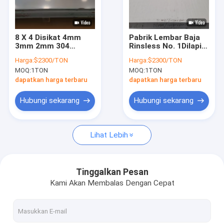
Tentang Kami
Tur Pabrik
8 X 4 Disikat 4mm
Pabrik Lembar Baja
3mm 2mm 304
Rinsless No. 1Dilapisi
Kontrol Kualitas
Stainless Steel
Dingin tebal 6mm
Harga:
$2300/TON
Harga:
$2300/TON
Sheet 2b Finish 310
Astm 310 304 316
MOQ:
1TON
MOQ:
1TON
Ss316 Plate
Minta Kutipan
dapatkan harga terbaru
dapatkan harga terbaru
Hubungi sekarang
Hubungi sekarang
Pipa Stainless Steel 316L
Lihat Lebih
304 tabung baja tahan karat
Pipa Las Stainless Steel
Tinggalkan Pesan
Kami Akan Membalas Dengan Cepat
pipa ss mulus
Lembaran logam stainless steel