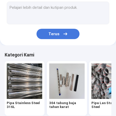
Lembaran Stainless Steel 304
316l lembaran baja tahan karat
316 pelat baja tahan karat
Terus
cermin lembaran stainless steel
Lembaran Baja Tahan Karat yang Disikat
Kategori Kami
Coil Baja Tahan Karat
Pipa Paduan Aluminium
Lembar Paduan Aluminium
Kumparan Paduan Aluminium
Pipa Stainless Steel
304 tabung baja
Pipa Las Stain
Perlengkapan Baja Tahan Karat
316L
tahan karat
Steel