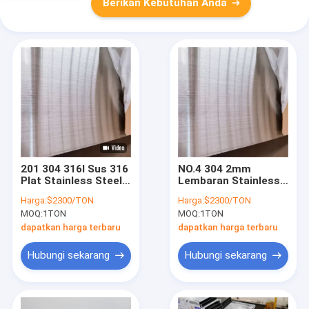
Berikan Kebutuhan Anda
201 304 316l Sus 316
NO.4 304 2mm
Plat Stainless Steel
Lembaran Stainless
Grade 316 NO.4 Panel
Steel Disikat 20
Harga:
$2300/TON
Harga:
$2300/TON
Stainless Steel
Gauge 0,036 12 X 5
MOQ:
1TON
MOQ:
1TON
Disikat #4 Brush
dapatkan harga terbaru
dapatkan harga terbaru
Hubungi sekarang
Hubungi sekarang