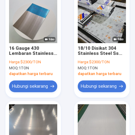
16 Gauge 430
18/10 Disikat 304
Lembaran Stainless
Stainless Steel Ss
Steel Disikat Tebal 1
Brush Finish Sheet
Harga:
$2300/TON
Harga:
$2300/TON
Mm No.4 Selesai
Brushed Stainless
MOQ:
1TON
MOQ:
1TON
Cold Rolled
Sheet
dapatkan harga terbaru
dapatkan harga terbaru
Hubungi sekarang
Hubungi sekarang
Rumah
Produk
Video