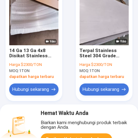
14 Ga 13 Ga 4x8
Terpal Stainless
Disikat Stainless
Steel 304 Grade
Steel Lembaran
Disikat 0,9 Mm Ss
Harga:
$2300/TON
Harga:
$2300/TON
Logam Panel 201 202
304 Lembar
MOQ:
1TON
MOQ:
1TON
316 Pelat Ss Hot
Berlubang Penuh
Rolled
Keras
dapatkan harga terbaru
dapatkan harga terbaru
Hubungi sekarang
Hubungi sekarang
Hemat Waktu Anda
Biarkan kami menghubungi produk terbaik
dengan Anda.