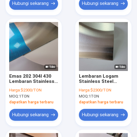
Hubungi sekarang
Hubungi sekarang
Emas 202 304l 430
Lembaran Logam
Lembaran Stainless
Stainless Steel
Steel Disikat 4 X 8 #4
Hitam Disikat 2mm
Harga:
$2300/TON
Harga:
$2300/TON
2B BA Stainless Steel
48 X 96 Panel Baja
MOQ:
1TON
MOQ:
1TON
202 Lembar
Disikat 403f 404 409
430f
dapatkan harga terbaru
dapatkan harga terbaru
Hubungi sekarang
Hubungi sekarang