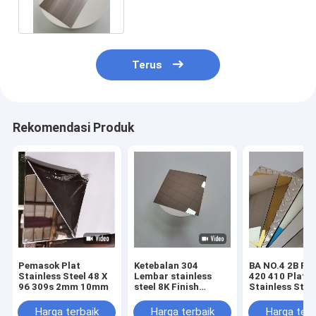
Terus
Rekomendasi Produk
Pemasok Plat
Ketebalan 304
BA NO.4 2B Fin
Stainless Steel 48 X
Lembar stainless
420 410 Plat
96 309s 2mm 10mm
steel 8K Finish
Stainless Steel
0.3mm Dengan
Mm Ss Sheet
Formability yang
Harga terbaik
Harga terbaik
Harga terb