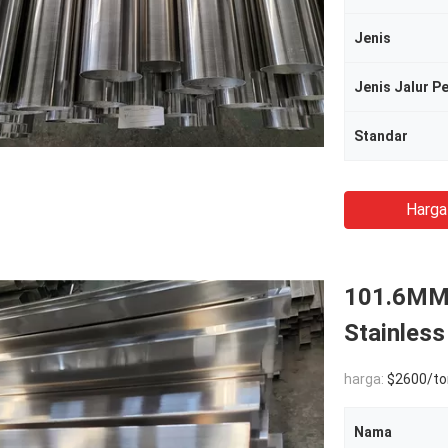
Jenis
Jenis Jalur P
Standar
Harga
101.6MM 
Stainles
harga:
$2600/to
Nama