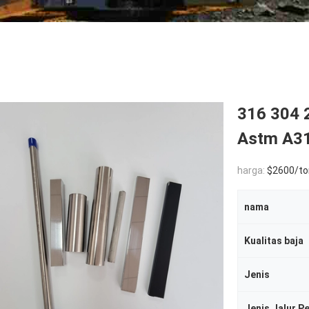
316 304 2
Astm A3
harga:
$2600/to
nama
Kualitas baja
Jenis
Jenis Jalur P