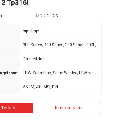
2 Tp316l
n
MOQ:
1 TON
pipa baja
300 Series, 400 Series, 200 Series, 304L, 316L dll
Dilas, Mulus
engelasan
ERW, Seamless, Spiral Welded, EFW, weld / seamless
ASTM, JIS, AISI, DIN
 Terbaik
Kirimkan Kami