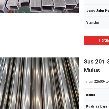
Jenis Jalur P
Standar
Harga
Sus 201 
Mulus
harga:
$2600/to
nama
Kualitas baja