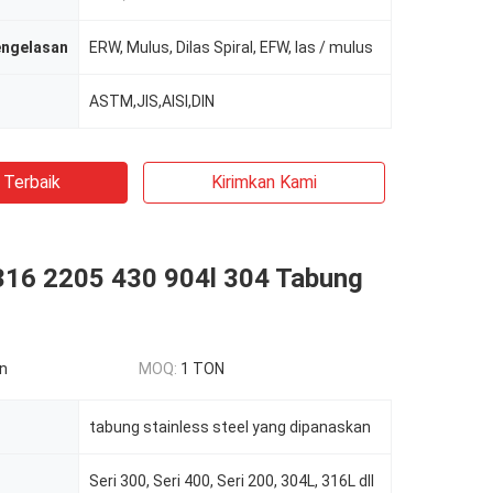
engelasan
ERW, Mulus, Dilas Spiral, EFW, las / mulus
ASTM,JIS,AISI,DIN
 Terbaik
Kirimkan Kami
316 2205 430 904l 304 Tabung
n
MOQ:
1 TON
tabung stainless steel yang dipanaskan
Seri 300, Seri 400, Seri 200, 304L, 316L dll