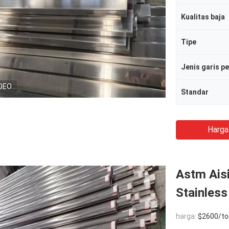
Kualitas baja
Tipe
Jenis garis p
DEO
Standar
Harga
Astm Ais
Stainless
harga:
$2600/to