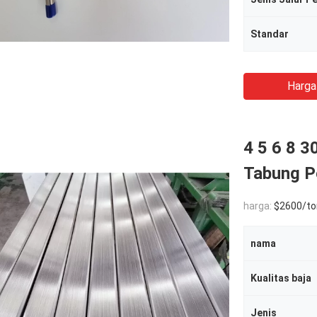
Standar
Harga
4 5 6 8 3
Tabung P
harga:
$2600/to
nama
Kualitas baja
Jenis