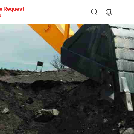
e Request
u