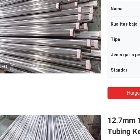
Nama
Kualitas baja
Tipe
Jenis garis p
DEO
Standar
Harga
12.7mm 1
Tubing K