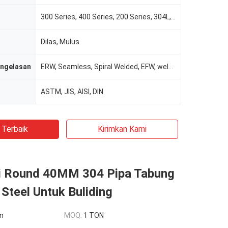
300 Series, 400 Series, 200 Series, 304L, 316L dll
Dilas, Mulus
engelasan
ERW, Seamless, Spiral Welded, EFW, weld / seamless
ASTM, JIS, AISI, DIN
 Terbaik
Kirimkan Kami
i Round 40MM 304 Pipa Tabung
 Steel Untuk Buliding
n
MOQ:
1 TON