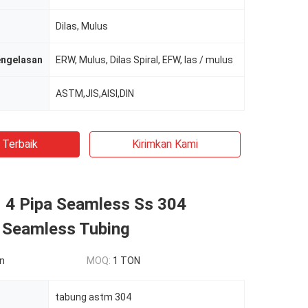
Dilas, Mulus
engelasan
ERW, Mulus, Dilas Spiral, EFW, las / mulus
ASTM,JIS,AISI,DIN
 Terbaik
Kirimkan Kami
4 Pipa Seamless Ss 304
s Seamless Tubing
n
MOQ:
1 TON
tabung astm 304