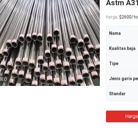
Astm A31
harga:
$2600/to
Nama
Kualitas baja
Tipe
Jenis garis p
DEO
Standar
Harga