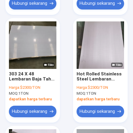
Hubungi sekarang
Hubungi sekarang
303 24 X 48
Hot Rolled Stainless
Lembaran Baja Tahan
Steel Lembaran
Karat Tebal 2,5 Mm
Logam 4x8 3mm No 1
Harga:
$2300/TON
Harga:
$2300/TON
Selesai
MOQ:
1TON
MOQ:
1TON
dapatkan harga terbaru
dapatkan harga terbaru
Hubungi sekarang
Hubungi sekarang