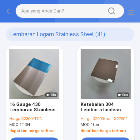
Lembaran Logam Stainless Steel
(41)
16 Gauge 430
Ketebalan 304
Lembaran Stainless
Lembar stainless
Steel Disikat Tebal 1
steel 8K Finish
Harga:
$2300/TON
Harga:
$2500/ton--$2750/ton
Mm No.4 Selesai
0.3mm Dengan
MOQ:
1TON
MOQ:
1ton
Cold Rolled
Formability yang
sangat baik
dapatkan harga terbaru
dapatkan harga terbaru