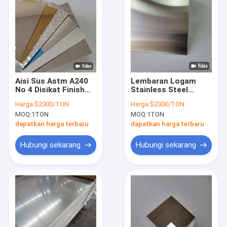
Aisi Sus Astm A240
Lembaran Logam
No 4 Disikat Finish
Stainless Steel
Stainless Steel
Hitam Disikat 2mm
Harga:
$2300/TON
Harga:
$2300/TON
Sheet 0,05 Mm 0,1
48 X 96 Panel Baja
MOQ:
1TON
MOQ:
1TON
Mm 0,3 Mm
Disikat 403f 404 409
430f
dapatkan harga terbaru
dapatkan harga terbaru
Hubungi sekarang
Hubungi sekarang
Rumah
Produk
Video