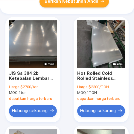
Berikan Kebutuhan Anda
JIS Ss 304 2b
Hot Rolled Cold
Ketebalan Lembar
Rolled Stainless
Selesai 3mm 4mm
Steel Sheet 304 2b 1-
Harga:
$2700/ton
Harga:
$2300/TON
5mm
10mm
MOQ:
1ton
MOQ:
1TON
dapatkan harga terbaru
dapatkan harga terbaru
Hubungi sekarang
Hubungi sekarang