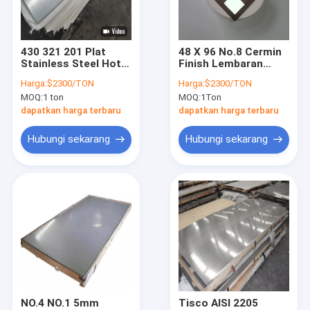
Tentang Kami
Tur Pabrik
430 321 201 Plat
48 X 96 No.8 Cermin
Stainless Steel Hot
Finish Lembaran
Kontrol Kualitas
Rolled 2B NO.4
Stainless Steel Astm
Harga:
$2300/TON
Harga:
$2300/TON
Selesai
A240
MOQ:
1 ton
MOQ:
1Ton
Minta Kutipan
dapatkan harga terbaru
dapatkan harga terbaru
Hubungi sekarang
Hubungi sekarang
Pipa Stainless Steel 316L
304 tabung baja tahan karat
Pipa Las Stainless Steel
pipa ss mulus
Lembaran logam stainless steel
NO.4 NO.1 5mm
Tisco AISI 2205