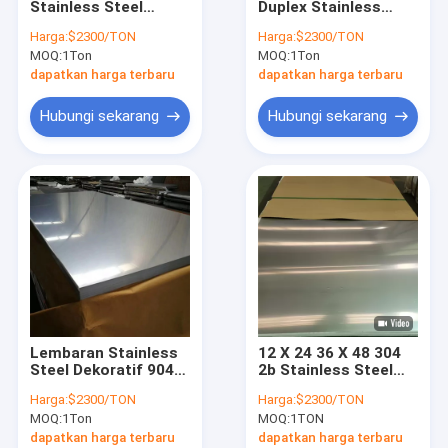
Stainless Steel
Duplex Stainless
Lembaran Stainless Steel 304
Sheet 8K Untuk
Steel Lembaran
Harga:
$2300/TON
Harga:
$2300/TON
Konstruksi
Canai Panas Dingin
MOQ:
316l lembaran baja tahan karat
1Ton
MOQ:
1Ton
dapatkan harga terbaru
dapatkan harga terbaru
316 pelat baja tahan karat
Hubungi sekarang
Hubungi sekarang
cermin lembaran stainless steel
Lembaran Baja Tahan Karat yang Disikat
Coil Baja Tahan Karat
Pipa Paduan Aluminium
Lembar Paduan Aluminium
Lembaran Stainless
12 X 24 36 X 48 304
Kumparan Paduan Aluminium
Steel Dekoratif 904L
2b Stainless Steel
Lembaran Stainless
Sheet 10mm Tebal
Harga:
$2300/TON
Harga:
$2300/TON
Steel Dekoratif 904L
Untuk Sistem Air
Perlengkapan Baja Tahan Karat
MOQ:
1Ton
MOQ:
1TON
dapatkan harga terbaru
dapatkan harga terbaru