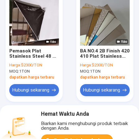
Pemasok Plat
BA NO.4 2B Finish 420
Stainless Steel 48 X
410 Plat Stainless
96 309s 2mm 10mm
Steel 0.5 Mm Ss
Harga:
$2300/TON
Harga:
$2300/TON
Sheet
MOQ:
1TON
MOQ:
1TON
dapatkan harga terbaru
dapatkan harga terbaru
Hubungi sekarang
Hubungi sekarang
Hemat Waktu Anda
Biarkan kami menghubungi produk terbaik
dengan Anda.