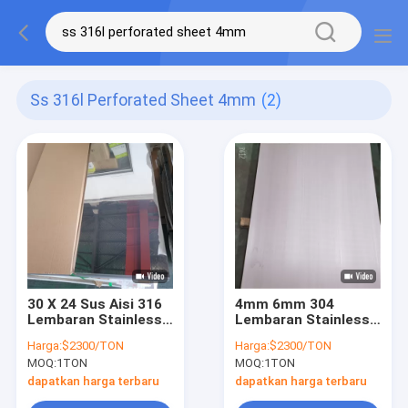
Ss 316l Perforated Sheet 4mm
(2)
30 X 24 Sus Aisi 316
4mm 6mm 304
Lembaran Stainless
Lembaran Stainless
Steel Ss 316l Lembar
Steel Astm Ss 304
Harga:
$2300/TON
Harga:
$2300/TON
Berlubang 4mm Cold
Plat Panel Stainless
MOQ:
1TON
MOQ:
1TON
Rolled
Steel 4x8
dapatkan harga terbaru
dapatkan harga terbaru