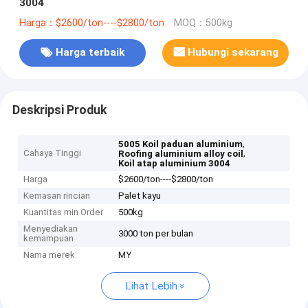
3004
Harga：$2600/ton----$2800/ton
MOQ：500kg
Harga terbaik
Hubungi sekarang
Deskripsi Produk
,
5005 Koil paduan aluminium
Cahaya Tinggi
,
Roofing aluminium alloy coil
Koil atap aluminium 3004
Harga
$2600/ton----$2800/ton
Kemasan rincian
Palet kayu
Kuantitas min Order
500kg
Menyediakan
3000 ton per bulan
kemampuan
Nama merek
MY
Lihat Lebih