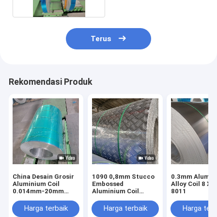
Terus
Rekomendasi Produk
China Desain Grosir
1090 0,8mm Stucco
0.3mm Alumin
Aluminium Coil
Embossed
Alloy Coil 8 Xxx
0.014mm-20mm
Aluminium Coil
8011
Ketebalan Aluminium
Untuk Pencahayaan
Coil Untuk Channel
Harga terbaik
Harga terbaik
Harga terb
Letter