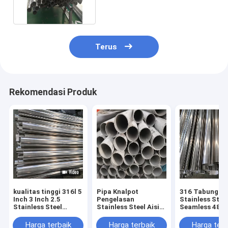
Terus
Rekomendasi Produk
kualitas tinggi 316l 5
Pipa Knalpot
316 Tabung
Inch 3 Inch 2.5
Pengelasan
Stainless Stee
Stainless Steel
Stainless Steel Aisi
Seamless 48.
Exhaust Tubing
316l Sch 10 Astm
42.4MM 45mm
Square
A312 Tp321
Pipa Mulus
Harga terbaik
Harga terbaik
Harga terb