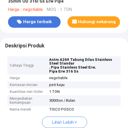
35mm OD 316l Ss Erw Pipe
Harga：negotiable
MOQ：1 TON
Harga terbaik
Hubungi sekarang
Deskripsi Produk
Astm A269 Tabung Dilas Stainless
Steel Standar
Cahaya Tinggi
,
,
Pipa Stainless Steel Erw
Pipa Erw 316 Ss
Harga
negotiable
Kemasan rincian
peti kayu
Kuantitas min Order
1 TON
Menyediakan
3000ton / Bulan
kemampuan
Nama merek
TISCO POSCO
Lihat Lebih