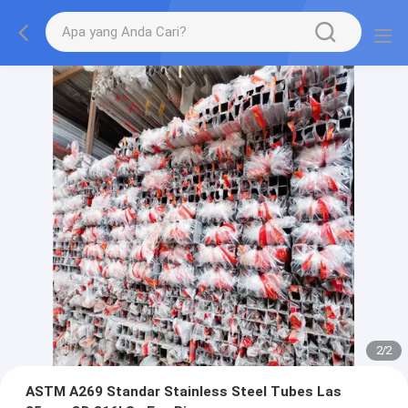
2
/
2
ASTM A269 Standar Stainless Steel Tubes Las