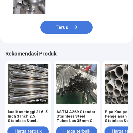
Terus
Rekomendasi Produk
kualitas tinggi 316l 5
ASTM A269 Standar
Pipa Knalpot
Inch 3 Inch 2.5
Stainless Steel
Pengelasan
Stainless Steel
Tubes Las 35mm OD
Stainless Steel
Exhaust Tubing
316l Ss Erw Pipe
316l Sch 10 A
Square
A312 Tp321
Harga terbaik
Harga terbaik
Harga terb