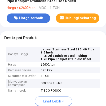
Pipa Knalpot Stainless Steel Hot Rolled
Harga：$2600/ton
MOQ：1 TON
Harga terbaik
Hubungi sekarang
Deskripsi Produk
Jadwal Stainless Steel 316l 40 Pipa
1.5 Inch
Cahaya Tinggi
,
,
1.5 Od Stainless Steel Tubing
1.75 Pipa Knalpot Stainless Steel
Harga
$2600/ton
Kemasan rincian
peti kayu
Kuantitas min Order
1 TON
Menyediakan
3000ton / Bulan
kemampuan
Nama merek
TISCO POSCO
Lihat Lebih