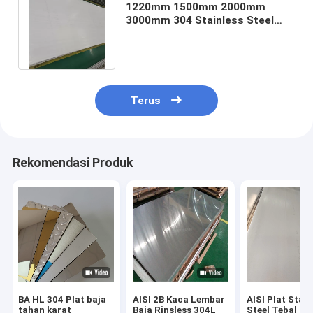
1220mm 1500mm 2000mm
3000mm 304 Stainless Steel
Lembar Berlubang 16 Gauge Hot
Rolled
Terus
Rekomendasi Produk
BA HL 304 Plat baja
AISI 2B Kaca Lembar
AISI Plat Stain
tahan karat
Baja Rinsless 304L
Steel Tebal 1