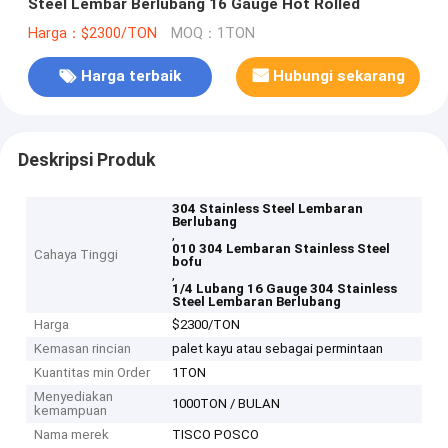
Steel Lembar Berlubang 16 Gauge Hot Rolled
Harga：$2300/TON
MOQ：1TON
Harga terbaik
Hubungi sekarang
Deskripsi Produk
304 Stainless Steel Lembaran
Berlubang
,
010 304 Lembaran Stainless Steel
Cahaya Tinggi
bofu
,
1/4 Lubang 16 Gauge 304 Stainless
Steel Lembaran Berlubang
Harga
$2300/TON
Kemasan rincian
palet kayu atau sebagai permintaan
Kuantitas min Order
1TON
Menyediakan
1000TON / BULAN
kemampuan
Nama merek
TISCO POSCO