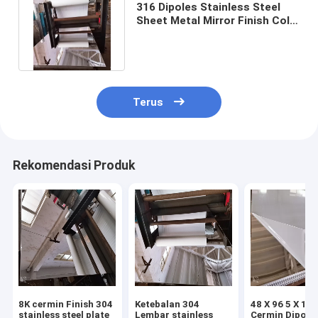
316 Dipoles Stainless Steel
Sheet Metal Mirror Finish Cold
Rolled No.4 Satin No.8 8k
Terus
Rekomendasi Produk
8K cermin Finish 304
Ketebalan 304
48 X 96 5 X 10 
stainless steel plate
Lembar stainless
Cermin Dipole