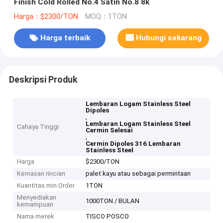
Finish Cold Rolled No.4 Satin No.8 8k
Harga：$2300/TON
MOQ：1TON
Harga terbaik
Hubungi sekarang
Deskripsi Produk
Lembaran Logam Stainless Steel
Dipoles
,
Lembaran Logam Stainless Steel
Cahaya Tinggi
Cermin Selesai
,
Cermin Dipoles 316 Lembaran
Stainless Steel
Harga
$2300/TON
Kemasan rincian
palet kayu atau sebagai permintaan
Kuantitas min Order
1TON
Menyediakan
1000TON / BULAN
kemampuan
Nama merek
TISCO POSCO