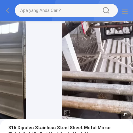
3
/
4
316 Dipoles Stainless Steel Sheet Metal Mirror